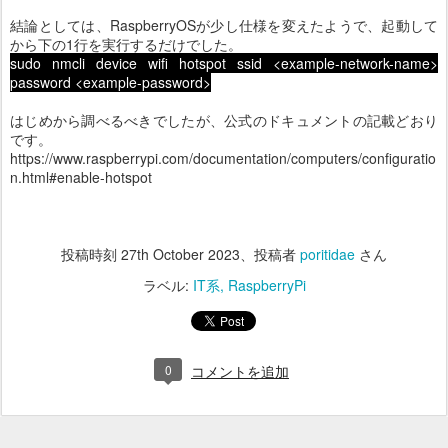
結論としては、RaspberryOSが少し仕様を変えたようで、起動して
から下の1行を実行するだけでした。
sudo nmcli device wifi hotspot ssid <example-network-name>
password <example-password>
はじめから調べるべきでしたが、公式のドキュメントの記載どおり
です。
https://www.raspberrypi.com/documentation/computers/configuratio
n.html#enable-hotspot
投稿時刻
27th October 2023
、投稿者
poritidae
さん
ラベル:
IT系
RaspberryPi
0
コメントを追加