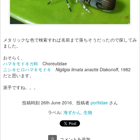
メタリックな色で検索すれば名前まで落ちそうだったので探してみ
ました。
おそらく、
ハマキモドキガ科
Choreutidae
ニシキヒロハマキモドキ
Nigilgia limata anactis
Diakonoff, 1982
だと思います。
派手ですね。。。
投稿時刻
26th June 2016
、投稿者
poritidae
さん
ラベル:
海ずかん
生物
0
コメントを追加