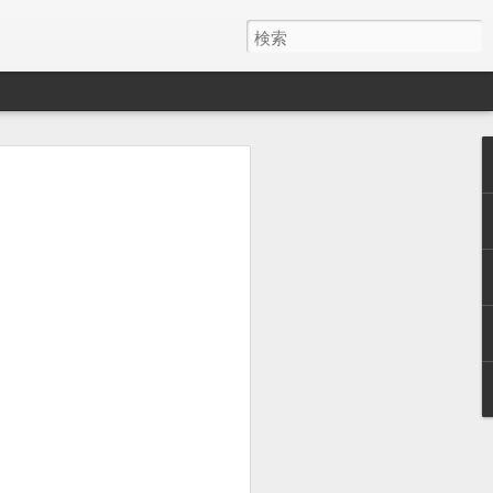
漕いだときのギシギシ
ギシギシと音がしており、その際は紆余
ングの増し締めで直すことができまし
11/blog-post.html