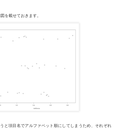
今回、同じようにギシギシ
ングを増し締めしたのです
art図を載せておきます。
今回もいろいろ時間をかけ
ジが緩んでいるのが原因で
漕いだときのギシギシ音は
問題だとまずは判断。
その後、チェーンの油差し
たものの状況が改善せず。
流石に、接続部分とは考え
いました。
漕いでも変な音が出なくな
RaspberryPiをアクセ
OCT
27
スポイント化して、有
線LANをWAN側と接
使うと項目名でアルファベット順にしてしまうため、それぞれ