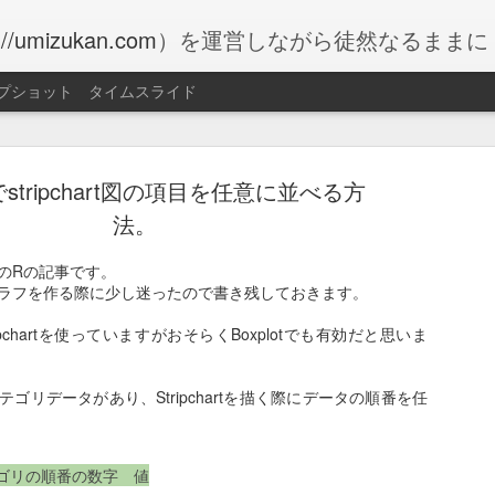
://umizukan.com
）を運営しながら徒然なるままに
プショット
タイムスライド
stripchart図の項目を任意に並べる方
法。
のRの記事です。
ラフを作る際に少し迷ったので書き残しておきます。
ペダルを
FEB
1
音、再び
pchartを使っていますがおそらくBoxplotでも有効だと思いま
以前、自転車を漕ぐたびに
ゴリデータがあり、Stripchartを描く際にデータの順番を任
曲折した挙句、チェーンリ
た。
https://blog.bddb.org/2023/
ゴリの順番の数字 値