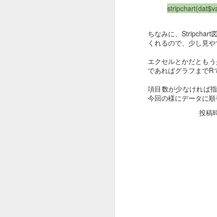
UserAgentSwitcherという拡張機
stripchart(dat$v
能を使いました。
ちなみに、Stripcha
ちなみにブラウザはLinux用の
くれるので、少し見や
J
Edgeを利用しました。
エクセルとかだともう
基本的には問題なく申請できまし
であればグラフまでR
たが、印刷などが正常に動きませ
んでした。
[
項目数が少なければ
今回の様にデータに順
Javaがプリンタ機能を呼び出して
と
いるようなのですが、その辺りが
投稿
Windowsではないため機能しなか
ったと考えています。
chromiumのheadle
MAR
23
い場合の対応。
2
ボ
ウェブ画面のキャプチャを記録としてcr
イズが800x600に落ちていました。
休日に気が付かないうちに変わっていた
ましたが、オプションの指定方法が変わ