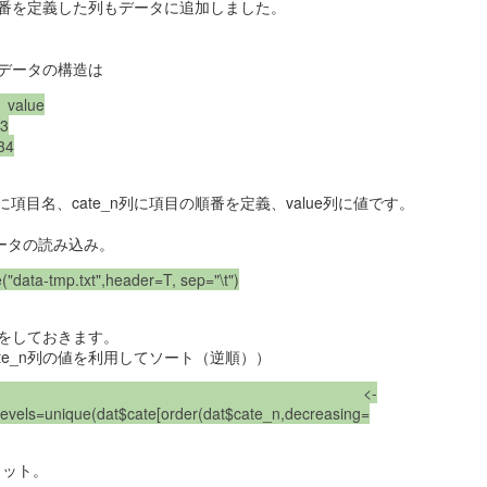
続。
番を定義した列もデータに追加しました。
最近少しはまったので、備忘録メ
モ。
データの構造は
RaspberryPiをアクセスポイント
value
化して、有線LANをWAN側と接続
3
しようとしました。
34
ペダルを漕いだときの
NOV
7
ギシギシ音（解決）。
ネットで、「RaspberryPi」「ア
に項目名、cate_n列に項目の順番を定義、value列に値です。
クセスポイント」とか調べると、
ここ数ヶ月、ペダルを漕いだとき
設定の方法がいくつも見つかるの
にギシギシ音がなっており、悩ん
ータの読み込み。
ですが、どれを試してもうまく行
でいました。
きませんでした。
e("data-tmp.txt",header=T, sep="\t")
結論としては、チェーンリングと
日本語の資料でうまく行かないと
クランクの付け根のきしみでし
きは、英語の資料で探すとうまく
自転車の異音はおそらくリアサスペンションでし
をしておきます。
UN
た。
行くケースが多いので、英語で調
ate_n列の値を利用してソート（逆順））
20
た。
べたのですが、それでも見つから
早い段階で、チェーンリングの増
先日頑張ってボトムブラケットの清掃＆グリスアップを行いましたが、
t$cate <-
ず、最近1ヶ月の記事からも探し
し締めを行っても変化がなかった
,levels=unique(dat$cate[order(dat$cate_n,decreasing=
異音の原因はおそらくリアサスペンションだったと思います。
ましたがだめでした。
ことから除外していましたが、か
なり力がかかる部分で、増し締め
2023-11-07追記]
結論としては、RaspberryOSが少
では足りず、きちんとグリスアッ
プロット。
し仕様を変えたようで、起動して