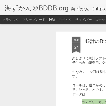
海ずかん＠BDDB.org
海ずかん（
https
クラシック
フリップカード
雑誌
モザイク
サイドバー
スナッ
統計のRで
AUG
24
久しぶりに統計ソフト
子供の自由研究用にグ
ちなみに、今回はStri
す。
ゴールは、幾つかのカテ
意に並べることです。
データは
カテゴリ カテ