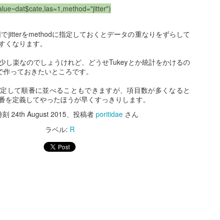
プする必要があったようです。
結論としてはチェーンリングとクランクの接続部分でした。
alue~dat$cate,las=1,method="jitter")
から下の1行を実行するだけでし
た。
ここに至るまで長かったです。
適当にグリスアップしまくったので、もしかしたら異なるかもしれませ
rt図でjitterをmethodに指定しておくとデータの重なりをずらして
んが、
sudo nmcli device wifi hotspot
・ギシギシ音を確認
すくなります。
ボトムブランケットのグリスアップを行いました。
UN
ssid <example-network-name>
・ペダルを漕ぐと異音がする
17
password <example-password>
最近、自転車をこいでいると「ギシギシ」と音がするようになり
・左右どちらのペダルを漕いでも
少し楽なのでしょうけれど、どうせTukeyとか統計をかけるの
ました。
音が鳴ることを確認
で作っておきたいところです。
・左右共に音は同じぐらいする
はじめから調べるべきでしたが、
公式のドキュメントの記載どおり
2023-11-07追記]
・サドルに体重をのせなくても音
指定して順番に並べることもできますが、項目数が多くなると
・立ちこぎだとならない
です。
が変わらないことを確認
番を定義してやったほうが早くすっきりします。
結論としてはチェーンリングとクランクの接続部分でした。
いうBromptonオーナーの方がいらっしゃいましたら、リアサスペン
https://www.raspberrypi.com/docu
時刻
24th August 2015
、投稿者
poritidae
さん
・ハンドルに力を加えなくても音
ションの軸のグリスアップも考えてもらえればと思います。
mentation/computers/configuration
ペダルをこいでいる時だけ鳴っており、立ちこぎなどもしてみました
が変わらないことを確認・チェー
ラベル:
R
.html#enable-hotspot
が、サドル系では無さそうですし、前輪を浮かしたりハンドルに負荷を
ン交換
少し構えていたボトムブラケットの清掃ですが、工具さえあればそれほ
かけても音はしないので、ボトムブランケットあたりを疑うことにしま
ど難しいものではありませんでした。
した。
・ボトムブラケット交換
ssモードでのキャプチャ時のウィンドサイズがうまく指定できな
021年の11月に購入したTOKENのTK868TBTスクエアテーパー（68-
トムブランケットはTOKENのTK868TBTに換装しているのですが、
・スプロケット交換
118mm）ですが、交換した当時はそれほど違いを感じませんでした。
onで定期的に残しているのですが、先日キャプチャしている画像のサ
これをばらしてグリスアップしました。
・チェーンリング交換
しかし、今回グリスアップしてみると、ペダルを回すのが軽くなったこ
基本的にはばらして、パーツクリーナで洗浄、グリスアップしてはめ込
とを実感できるほど変わりました。
ので、おそらくソフトウェアのアップデートだろうと踏んで調べてい
むだけです。
最初に音を確認したのが6月で、
っていたようです。