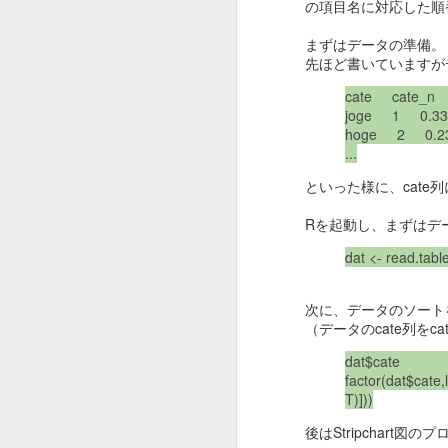
の項目名に対応した順
まずはデータの準備。
先ほど書いていますが
cate cate_n 
joge 1 0.33
hoge 2 0.2
確定申告、e-taxを
FEB
...
24
ubuntu環境から利用
といった様に、cate列
（Edge for linuxと
UserAgentSwitcherを
Rを起動し、まずはデ
利用）
dat <- read.tabl
自年度の自分に向けての備忘録。
Ubuntuからそのままe-taxにアクセ
次に、データのソート
J
スすると、推奨環境ではないとい
（データのcate列をc
うことで先に進めさせてくれませ
da
ん。
factor(dat$cate
T)]))
WindowsやMacではないと判断さ
[
れているので、userAgentの情報
後はStripchart図の
を使っているだろうと判断し、