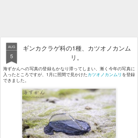
ギンカクラゲ科の1種、カツオノカンム
AUG
5
リ。
海ずかんへの写真の登録もかなり滞ってしまい、漸く今年の写真に
入ったところですが、1月に照間で見かけた
カツオノカンムリ
を登録
できました。