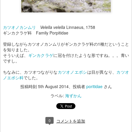
カツオノカンムリ
Velella velella
Linnaeus, 1758
ギンカクラゲ科 Family Porpitidae
登録しながらカツオノカンムリがギンカクラゲ科の1種だということ
を知りました。
そういえば、
ギンカクラゲ
に冠を付けたような形ですね。。。青い
ですし。
ちなみに、カツオつながりな
カツオノエボシ
は目が異なり、
カツオ
ノエボシ科
でした。
投稿時刻
5th August 2014
、投稿者
poritidae
さん
ラベル:
海ずかん
0
コメントを追加