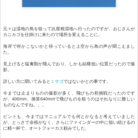
元々は湿地の鳥を狙って比屋根湿地へ行ったのですが、おじさんが
カニカゴを仕掛けに来たので場所を変えることに。
海岸で何かこないかと待っていると上空から鳥の声が聞こえまし
た。
見上げると猛禽類が飛んでおり、しかも結構低い位置だったので撮
影。
詳しい方に聞いてみると
ミサゴ
ではないかとの事です。
今までは止まりものの撮影が多く、飛びもの初挑戦だったのです
が、400mm、換算640mmで飛びものを狙うのはそれなりに難しい
ものなんですね。。。
ピントも、今まではマニュアルでも何とかなると考えていました
が、とっさで余裕がなく、さらにファインダーの中に狙い続けるの
に精一杯で、オートフォーカス頼みでした。