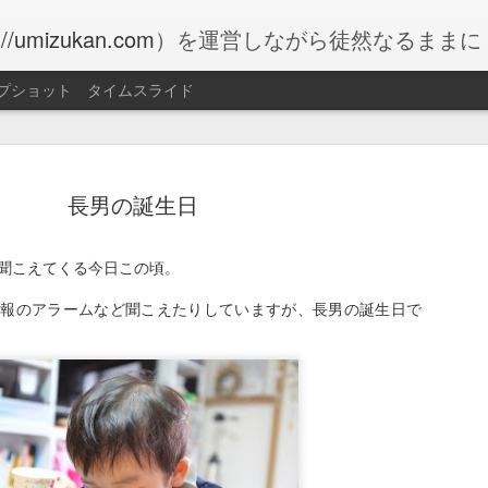
://umizukan.com
）を運営しながら徒然なるままに
プショット
タイムスライド
長男の誕生日
聞こえてくる今日この頃。
ペダルを
FEB
情報のアラームなど聞こえたりしていますが、長男の誕生日で
1
音、再び
以前、自転車を漕ぐたびに
曲折した挙句、チェーンリ
た。
https://blog.bddb.org/2023/