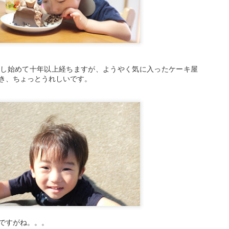
今回、同じようにギシギシ
ングを増し締めしたのです
今回もいろいろ時間をかけ
ジが緩んでいるのが原因で
漕いだときのギシギシ音は
らし始めて十年以上経ちますが、ようやく気に入ったケーキ屋
問題だとまずは判断。
き、ちょっとうれしいです。
その後、チェーンの油差し
たものの状況が改善せず。
流石に、接続部分とは考え
いました。
漕いでも変な音が出なくな
RaspberryPiをアクセ
OCT
27
スポイント化して、有
線LANをWAN側と接
ですがね。。。