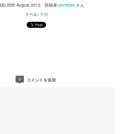
続。
時刻
25th August 2012
、投稿者
poritidae
さん
最近少しはまったので、備忘録メ
ラベル:
子供
モ。
RaspberryPiをアクセスポイント
化して、有線LANをWAN側と接続
しようとしました。
ペダルを漕いだときの
NOV
7
ギシギシ音（解決）。
ネットで、「RaspberryPi」「ア
クセスポイント」とか調べると、
ここ数ヶ月、ペダルを漕いだとき
設定の方法がいくつも見つかるの
にギシギシ音がなっており、悩ん
ですが、どれを試してもうまく行
でいました。
きませんでした。
0
コメントを追加
結論としては、チェーンリングと
日本語の資料でうまく行かないと
クランクの付け根のきしみでし
きは、英語の資料で探すとうまく
自転車の異音はおそらくリアサスペンションでし
UN
た。
行くケースが多いので、英語で調
20
た。
べたのですが、それでも見つから
早い段階で、チェーンリングの増
先日頑張ってボトムブラケットの清掃＆グリスアップを行いましたが、
ず、最近1ヶ月の記事からも探し
し締めを行っても変化がなかった
異音の原因はおそらくリアサスペンションだったと思います。
ましたがだめでした。
ことから除外していましたが、か
なり力がかかる部分で、増し締め
2023-11-07追記]
結論としては、RaspberryOSが少
では足りず、きちんとグリスアッ
し仕様を変えたようで、起動して