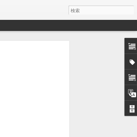
漕いだときのギシギシ
ギシギシと音がしており、その際は紆余
ングの増し締めで直すことができまし
11/blog-post.html