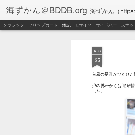
海ずかん＠BDDB.org
海ずかん（
https
クラシック
フリップカード
雑誌
モザイク
サイドバー
スナッ
AUG
25
台風の足音がひたひた
娘の携帯からは避難
した。